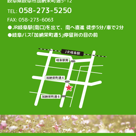
岐阜県岐阜市加納栄町通5-12
058-273-5250
TEL:
FAX: 058-273-6063
●JR岐阜駅(南口)を出て、
南へ直進 徒歩5分/車で2分
●岐阜バス｢加納栄町通5｣
停留所の目の前