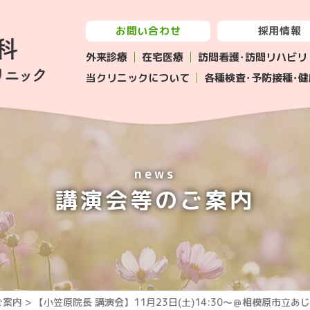
お問い合わせ
採用情報
外来診療
在宅医療
訪問看護･訪問リハビリ
当クリニックについて
各種検査･予防接種･
news
講演会等のご案内
ご案内
> 【小笠原院長 講演会】11月23日(土)14:30～＠相模原市立