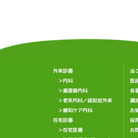
外来診療
当
内科
医
循環器内科
各
老年内科／認知症外来
講
緩和ケア内科
お
在宅診療
採
在宅医療
お